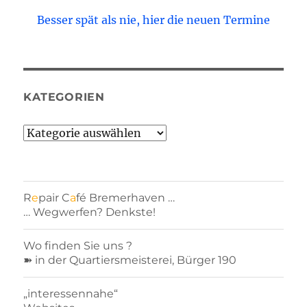
Besser spät als nie, hier die neuen Termine
KATEGORIEN
Kategorien
R
e
pair C
a
fé Bremerhaven …
… Wegwerfen? Denkste!
Wo finden Sie uns ?
➽ in der Quartiersmeisterei, Bürger 190
„interessennahe“