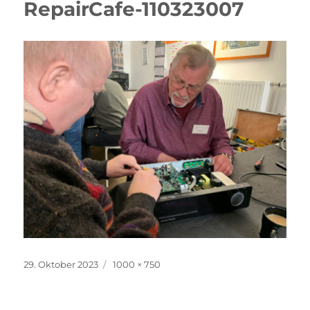
RepairCafe-110323007
Veröffentlicht
Volle
29. Oktober 2023
1000 × 750
am
Größe