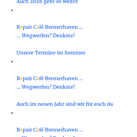
Auch 2026 geht es weiter
R
e
pair C
a
fé Bremerhaven …
… Wegwerfen? Denkste!
Unsere Termine im Sommer
R
e
pair C
a
fé Bremerhaven …
… Wegwerfen? Denkste!
Auch im neuen Jahr sind wir für euch da
R
e
pair C
a
fé Bremerhaven …