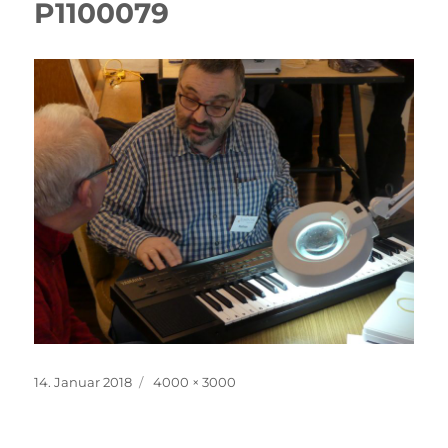
P1100079
Veröffentlicht
Volle
14. Januar 2018
4000 × 3000
am
Größe