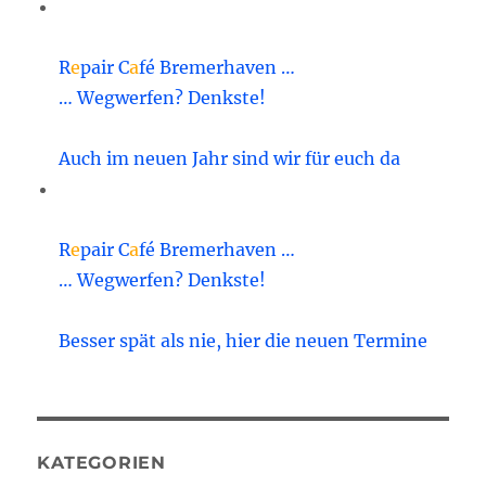
R
e
pair C
a
fé Bremerhaven …
… Wegwerfen? Denkste!
Auch im neuen Jahr sind wir für euch da
R
e
pair C
a
fé Bremerhaven …
… Wegwerfen? Denkste!
Besser spät als nie, hier die neuen Termine
KATEGORIEN