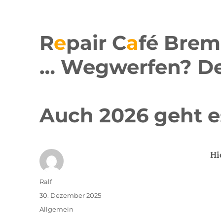
R
e
pair C
a
fé Brem
… Wegwerfen? De
Auch 2026 geht e
Hi
Autor
Ralf
Veröffentlicht
30. Dezember 2025
am
Kategorien
Allgemein