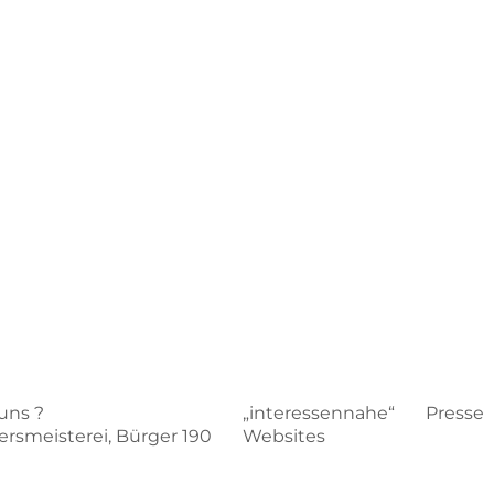
uns ?
„interessennahe“
Presse
iersmeisterei, Bürger 190
Websites