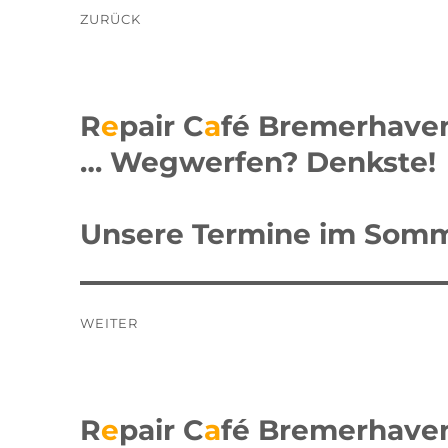
Beitragsnavigation
ZURÜCK
Vorheriger
Beitrag:
R
e
pair C
a
fé Bremerhave
… Wegwerfen? Denkste!
Unsere Termine im Som
WEITER
Nächster
Beitrag:
R
e
pair C
a
fé Bremerhave