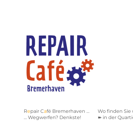
Repaircafe Bremerhaven
R
e
pair C
a
fé Bremerhaven …
Wo finden Sie 
… Wegwerfen? Denkste!
➽ in der Quart